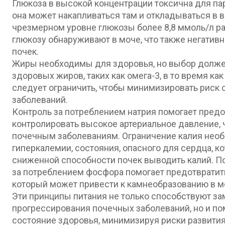
Глюкоза в высокой концентрации токсична для па
она может накапливаться там и откладываться в в
чрезмерном уровне глюкозы более 8,8 ммоль/л р
глюкозу обнаруживают в моче, что также негатив
почек.
Жиры необходимы для здоровья, но выбор должен
здоровых жиров, таких как омега-3, в то время к
следует ограничить, чтобы минимизировать риск
заболеваний.
Контроль за потреблением натрия помогает предо
контролировать высокое артериальное давление,
почечным заболеваниям. Ограничение калия необ
гиперкалемии, состояния, опасного для сердца, к
сниженной способности почек выводить калий. П
за потреблением фосфора помогает предотвратить
который может привести к камнеобразованию в 
Эти принципы питания не только способствуют з
прогрессирования почечных заболеваний, но и п
состояние здоровья, минимизируя риски развити