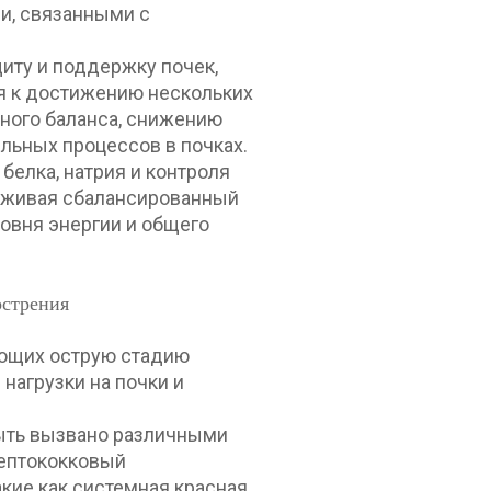
ми, связанными с
иту и поддержку почек,
ся к достижению нескольких
ного баланса, снижению
льных процессов в почках.
белка, натрия и контроля
рживая сбалансированный
овня энергии и общего
острения
ающих острую стадию
нагрузки на почки и
быть вызвано различными
рептококковый
кие как системная красная