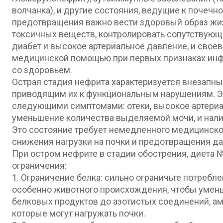
волчанка), и другие состояния, ведущие к почеч
предотвращения важно вести здоровый образ жиз
токсичных веществ, контролировать сопутствующи
диабет и высокое артериальное давление, и свое
медицинской помощью при первых признаках инф
со здоровьем.
Острая стадия нефрита характеризуется внезапн
приводящим их к функциональным нарушениям. Эт
следующими симптомами: отеки, высокое артериа
уменьшение количества выделяемой мочи, и налич
Это состояние требует немедленного медицинско
снижения нагрузки на почки и предотвращения д
При остром нефрите в стадии обострения, диета 
ограничения:
1. Ограничение белка: сильно ограничьте потребл
особенно животного происхождения, чтобы умен
белковых продуктов до азотистых соединений, а
которые могут нагружать почки.