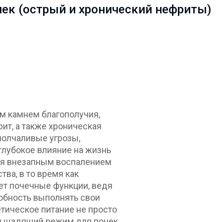
чек (острый и хронический нефриты)
ым камнем благополучия,
рит, а также хроническая
молчаливые угрозы,
лубокое влияние на жизнь
ся внезапным воспалением
ва, в то время как
ет почечные функции, ведя
собность выполнять свои
етическое питание не просто
я щадящий режим для почек,