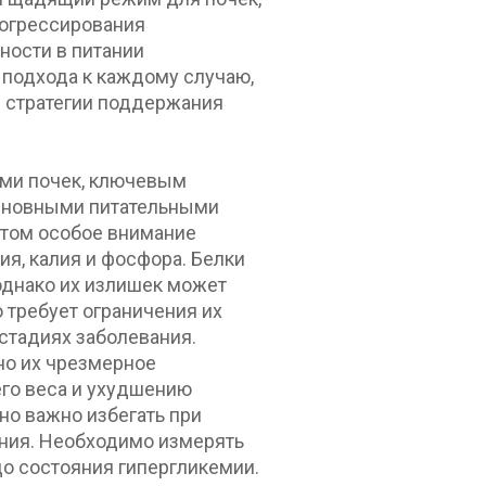
рогрессирования
ности в питании
подхода к каждому случаю,
 стратегии поддержания
ями почек, ключевым
сновными питательными
этом особое внимание
ия, калия и фосфора. Белки
однако их излишек может
о требует ограничения их
 стадиях заболевания.
но их чрезмерное
го веса и ухудшению
нно важно избегать при
яния. Необходимо измерять
до состояния гипергликемии.