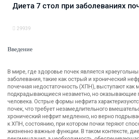
Диета 7 стол при заболеваниях по
29939
Введение
В мире, где здоровье почек является краеугольн
заболевания, такие как острый и хронический неф
почечная недостаточность (ХПН), выступают как 
подкрадывающиеся незаметно, но оказывающие г
человека. Острые формы нефрита характеризуют
почек, что требует незамедлительного вмешательст
хронический нефрит медленно, но верно подрыва
к ХПН, состоянию, при котором почки теряют спо
жизненно важные функции. В таком контексте, ди
рекомендация, а необходимость, обеспечивающа