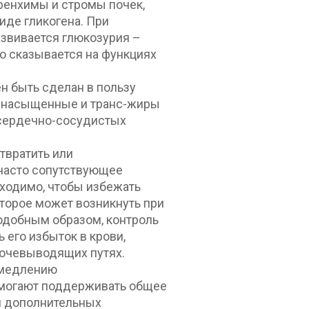
ренхимы и стромы почек,
иде гликогена. При
азвивается глюкозурия –
но сказывается на функциях
 быть сделан в пользу
ак насыщенные и транс-жиры
 сердечно-сосудистых
твратить или
 часто сопутствующее
ходимо, чтобы избежать
оторое может возникнуть при
одобным образом, контроль
 его избыток в крови,
мочевыводящих путях.
амедлению
омогают поддерживать общее
я дополнительных