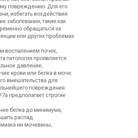
ному повреждению. Для его
ни, избегать воздействия
е заболевания, такие как
временно обращаться за
екции или других проблемах
ым воспалением почек,
а патология проявляется
льное давление,
ие крови или белка в моче.
го вмешательства для
альнейшего повреждения.
№7а предполагает строгие
ение белка до минимума,
ьшить распад
ммиака ии мочевины,