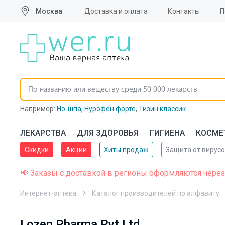
Москва
Доставка и оплата
Контакты
П
Например:
Но-шпа
,
Нурофен форте
,
Тизин классик
ЛЕКАРСТВА
ДЛЯ ЗДОРОВЬЯ
ГИГИЕНА
КОСМЕ
Скидки
Акции
Хиты продаж
Защита от вирус
📢 Заказы с доставкой в регионы оформляются через
Интернет-аптека
Каталог производителей по алфавиту
Lozen Pharma Pvt Ltd