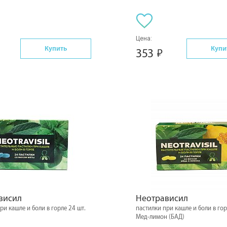
Цена:
Купить
Купи
353
висил
Неотрависил
ри кашле и боли в горле 24 шт.
пастилки при кашле и боли в гор
)
Мед-лимон (БАД)