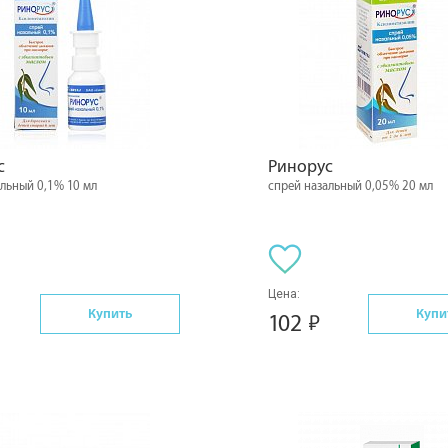
с
Ринорус
альный 0,1% 10 мл
спрей назальный 0,05% 20 мл
Цена:
Купить
Купи
102