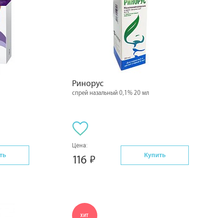
Ринорус
спрей назальный 0,1% 20 мл
Цена:
ть
Купить
116
ХИТ