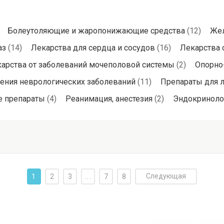
Болеутоляющие и жаропонижающие средства
(12)
Жел
аз
(14)
Лекарства для сердца и сосудов
(16)
Лекарства 
арства от заболеваний мочеполовой системы
(2)
Опорно
ения неврологических заболеваний
(11)
Препараты для ле
 препараты
(4)
Реанимация, анестезия
(2)
Эндокриноло
Следующая
1
2
3
...
7
8