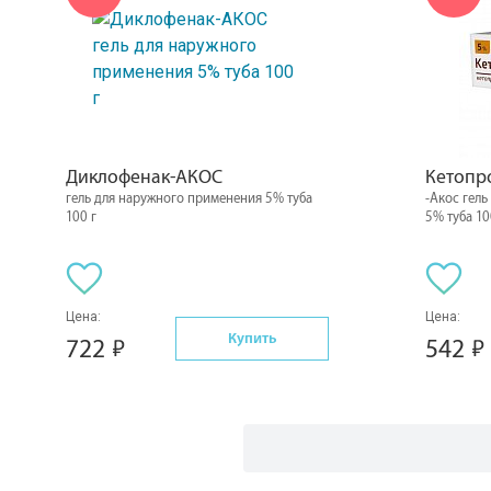
Диклофенак-АКОС
Кетопр
гель для наружного применения 5% туба
-Акос гел
100 г
5% туба 10
Цена:
Цена:
Купить
722
542