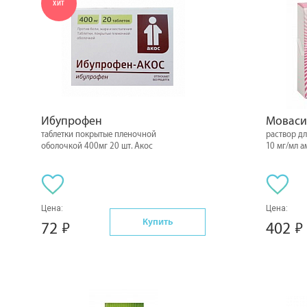
ХИТ
Ибупрофен
Моваси
таблетки покрытые пленочной
раствор д
оболочкой 400мг 20 шт. Акос
10 мг/мл а
Цена:
Цена:
Купить
72
402