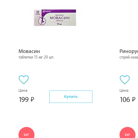
Мовасин
Ринору
таблетки 15 мг 20 шт.
спрей наз
Цена:
Цена:
Купить
199
106
ХИТ
ХИТ