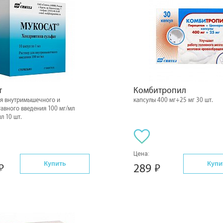
т
Комбитропил
ля внутримышечного и
капсулы 400 мг+25 мг 30 шт.
авного введения 100 мг/мл
л 10 шт.
Цена:
Купить
Купи
289