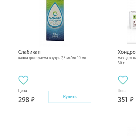
Слабикап
Хондро
капли для приема внутрь 7,5 мг/мл 10 мл
мазь для 
30 г
Цена:
Цена:
Купить
298
351