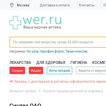
Москва
Доставка и оплата
Контакты
П
Например:
Но-шпа
,
Нурофен форте
,
Тизин классик
ЛЕКАРСТВА
ДЛЯ ЗДОРОВЬЯ
ГИГИЕНА
КОСМЕ
Скидки
Акции
Хиты продаж
Защита от вирус
📢 Заказы с доставкой в регионы оформляются через
Интернет-аптека
Каталог производителей по алфавиту
Синтез ОАО