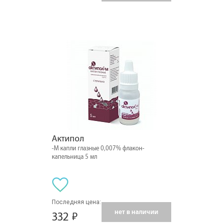
Актипол
-М капли глазные 0,007% флакон-
капельница 5 мл
Последняя цена:
нет в наличии
332