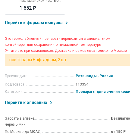
нафталанской нефтью
250 мл
1 652 ₽
Перейти к формам выпуска
Это термолабильный препарат - перевозится в специальном
контейнере, для сохранения оптимальной температуры.
Учтите это при самовывозе. Доставка и самовывоз только по Москве
все товары Нафтадерм, 2 шт.
Производитель
Ретиноиды , Россия
Код товара
113354
Категория
Препараты для лечения кожи
Перейти к описанию
Забрать в аптеке
Бесплатно
через 5 мин.
По Москве до МКАД
от 150 Р