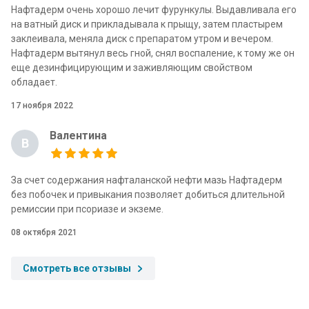
Нафтадерм очень хорошо лечит фурункулы. Выдавливала его
на ватный диск и прикладывала к прыщу, затем пластырем
заклеивала, меняла диск с препаратом утром и вечером.
Нафтадерм вытянул весь гной, снял воспаление, к тому же он
еще дезинфицирующим и заживляющим свойством
обладает.
17 ноября 2022
Валентина
В
За счет содержания нафталанской нефти мазь Нафтадерм
без побочек и привыкания позволяет добиться длительной
ремиссии при псориазе и экземе.
08 октября 2021
Смотреть все отзывы