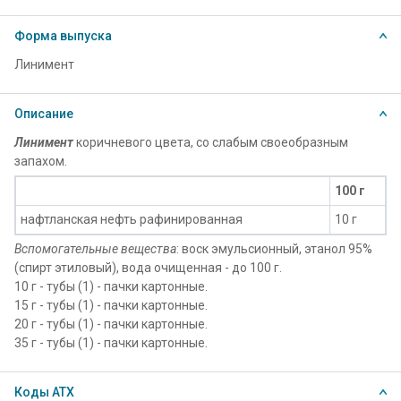
Форма выпуска
Линимент
Описание
Линимент
коричневого цвета, со слабым своеобразным
запахом.
100 г
нафтланская нефть рафинированная
10 г
Вспомогательные вещества
: воск эмульсионный, этанол 95%
(спирт этиловый), вода очищенная - до 100 г.
10 г - тубы (1) - пачки картонные.
15 г - тубы (1) - пачки картонные.
20 г - тубы (1) - пачки картонные.
35 г - тубы (1) - пачки картонные.
Коды АТХ