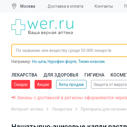
Москва
Доставка и оплата
Контакты
П
Например:
Но-шпа
,
Нурофен форте
,
Тизин классик
ЛЕКАРСТВА
ДЛЯ ЗДОРОВЬЯ
ГИГИЕНА
КОСМЕ
Скидки
Акции
Хиты продаж
Защита от вирус
📢 Заказы с доставкой в регионы оформляются через
Интернет-аптека
Лекарства
Препараты для лечения
Нашатырно-анисовые капли раство