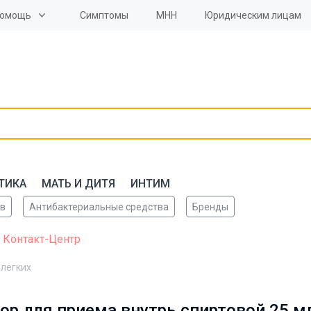
омощь
Симптомы
МНН
Юридическим лицам
ТИКА
МАТЬ И ДИТЯ
ИНТИМ
ов
Антибактериальные средства
Бренды
 Контакт-Центр
 легких
р для приема внутрь спиртовой 25 м