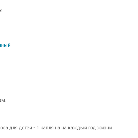
я.
нный
ам.
доза для детей - 1 капля на на каждый год жизни