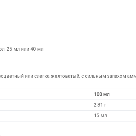
фл. 25 мл или 40 мл
есцветный или слегка желтоватый, с сильным запахом амм
100 мл
2.81 г
15 мл
.