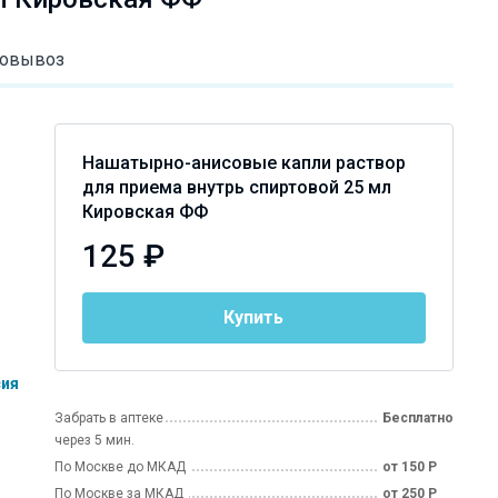
овывоз
Нашатырно-анисовые капли раствор
для приема внутрь спиртовой 25 мл
Кировская ФФ
125 ₽
Купить
сия
Забрать в аптеке
Бесплатно
через 5 мин.
По Москве до МКАД
от 150 Р
По Москве за МКАД
от 250 Р