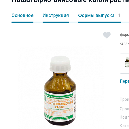
Основное
Инструкция
Формы выпуска
1
Форм
капл
Пер
Прои
Срок
Код 
Кате