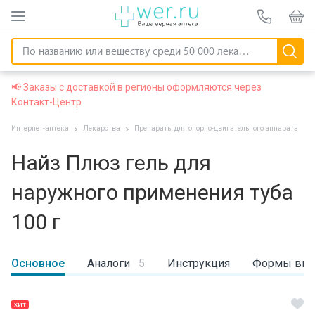
📢 Заказы с доставкой в регионы оформляются через
Контакт-Центр
Интернет-аптека
Лекарства
Препараты для опорно-двигательного аппарата
Найз Плюз гель для
наружного применения туба
100 г
Основное
Аналоги
5
Инструкция
Формы вы
ХИТ