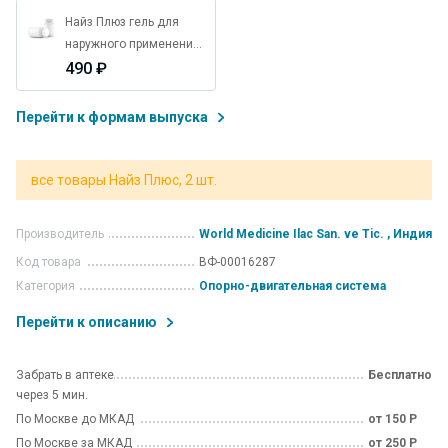
Найз Плюз гель для
наружного применения
туба 50 г
490 ₽
Перейти к формам выпуска
все товары Найз Плюс, 2 шт.
Производитель
World Medicine Ilac San. ve Tic. , Индия
Код товара
ВФ-00016287
Категория
Опорно-двигательная система
Перейти к описанию
Забрать в аптеке
Бесплатно
через 5 мин.
По Москве до МКАД
от 150 Р
По Москве за МКАД
от 250 Р