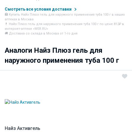
Смотреть все условия доставки
🏥 Купить Найз Плюз гель для наружного применения туба 100 г в наших
аптеках в Москва
💊 Найз Плюз гель для наружного применения туба 100 г по цене 812₽ в
интернет-аптеке «WER.RU»
🚚 Доставка со склада в Москва от 1-го дня
Аналоги Найз Плюз гель для
наружного применения туба 100 г
Найз Активгель