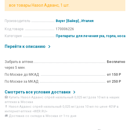
все товары Назол Адванс, 1 шт.
Производитель
Bayer [Байер] , Италия
Код товара
170006226
Категория
Препараты для лечения уха, горла, носа
Перейти к описанию
Забрать в аптеке
Бесплатно
через 5 мин.
По Москве до МКАД
от 150 Р
По Москве за МКАД
от 250 Р
Смотреть все условия доставки
🏥 Купить Назол Адванс спрей назальный 0,025 мг/доза 10 мл в наших
аптеках в Москва
💊 Назол Адванс спрей назальный 0,025 мг/доза 10 мл по цене 401₽ в
интернет-аптеке «WER.RU»
🚚 Доставка со склада в Москва от 1-го дня