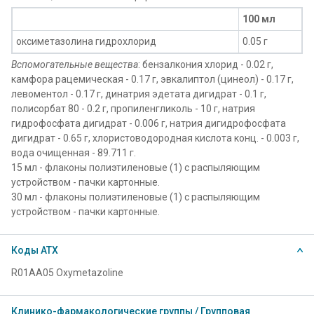
100 мл
оксиметазолина гидрохлорид
0.05 г
Вспомогательные вещества
: бензалкония хлорид - 0.02 г,
камфора рацемическая - 0.17 г, эвкалиптол (цинеол) - 0.17 г,
левоментол - 0.17 г, динатрия эдетата дигидрат - 0.1 г,
полисорбат 80 - 0.2 г, пропиленгликоль - 10 г, натрия
гидрофосфата дигидрат - 0.006 г, натрия дигидрофосфата
дигидрат - 0.65 г, хлористоводородная кислота конц. - 0.003 г,
вода очищенная - 89.711 г.
15 мл - флаконы полиэтиленовые (1) с распыляющим
устройством - пачки картонные.
30 мл - флаконы полиэтиленовые (1) с распыляющим
устройством - пачки картонные.
Коды АТХ
R01AA05 Oxymetazoline
Клинико-фармакологические группы / Групповая