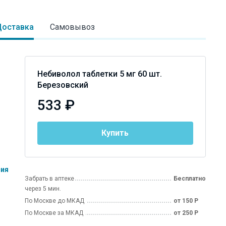
Доставка
Самовывоз
Небиволол таблетки 5 мг 60 шт.
Березовский
533 ₽
Купить
сия
Забрать в аптеке
Бесплатно
через 5 мин.
По Москве до МКАД
от 150 Р
По Москве за МКАД
от 250 Р