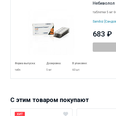
Небиволол
таблетки 5 мг 6
Sandoz [Сандоз
683 ₽
Форма выпуска:
Дозировка:
В упаковке:
табл.
5 мг
60 шт.
C этим товаром покупают
ХИТ