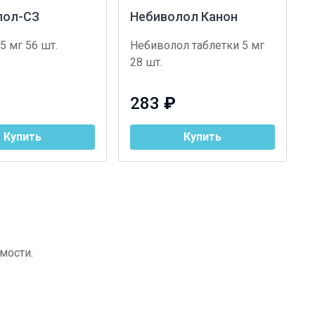
лол-СЗ
Небиволол Канон
5 мг 56 шт.
Небиволол таблетки 5 мг
28 шт.
283
₽
Купить
Купить
мости.