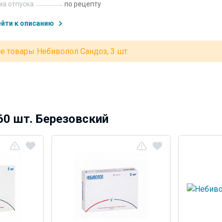
а отпуска
по рецепту
йти к описанию
е товары Небиволол Сандоз, 3 шт.
60 шт. Березовский