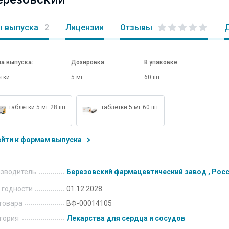
 выпуска
2
Лицензии
Отзывы
а выпуска:
Дозировка:
В упаковке:
тки
5 мг
60 шт.
таблетки 5 мг 28 шт.
таблетки 5 мг 60 шт.
ейти к формам выпуска
зводитель
Березовский фармацевтический завод , Рос
 годности
01.12.2028
товара
ВФ-00014105
гория
Лекарства для сердца и сосудов