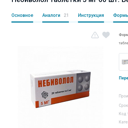
Основное
Аналоги
21
Инструкция
Формы
Форм
табле
Пер
Прои
Срок
Код 
Кате