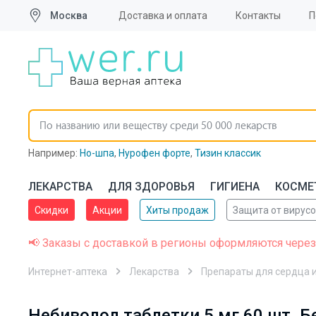
Москва
Доставка и оплата
Контакты
П
Например:
Но-шпа
,
Нурофен форте
,
Тизин классик
ЛЕКАРСТВА
ДЛЯ ЗДОРОВЬЯ
ГИГИЕНА
КОСМЕ
Скидки
Акции
Хиты продаж
Защита от вирус
📢 Заказы с доставкой в регионы оформляются через
Интернет-аптека
Лекарства
Препараты для сердца и
Небиволол таблетки 5 мг 60 шт. Б