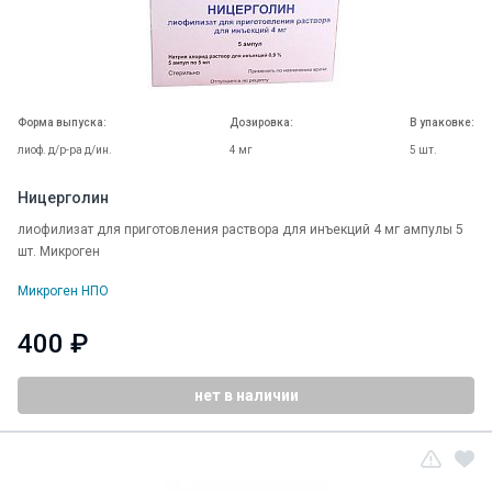
Форма выпуска:
Дозировка:
В упаковке:
лиоф. д/р-ра д/ин.
4 мг
5 шт.
Ницерголин
лиофилизат для приготовления раствора для инъекций 4 мг ампулы 5
шт. Микроген
Микроген НПО
400 ₽
нет в наличии