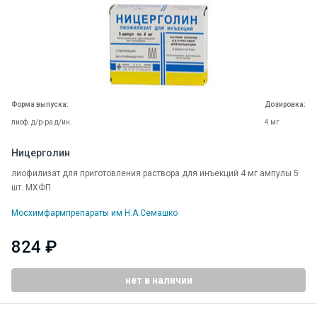
Форма выпуска:
Дозировка:
лиоф. д/р-ра д/ин.
4 мг
Ницерголин
лиофилизат для приготовления раствора для инъекций 4 мг ампулы 5
шт. МХФП
Мосхимфармпрепараты им Н.А.Семашко
824 ₽
нет в наличии