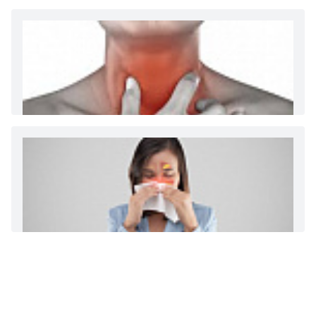
больничному листу
Диета 7 стол при заболеваниях почек (острый и
хронический нефриты)
Ларингит: все о ларингите и его лечении. Как
спасти свой голос.
Синусит - воспаление придаточных пазух носа.