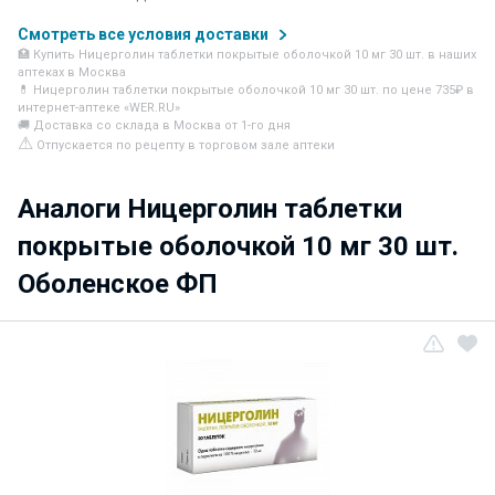
Смотреть все условия доставки
🏥 Купить Ницерголин таблетки покрытые оболочкой 10 мг 30 шт. в наших
аптеках в Москва
💊 Ницерголин таблетки покрытые оболочкой 10 мг 30 шт. по цене 735₽ в
интернет-аптеке «WER.RU»
🚚 Доставка со склада в Москва от 1-го дня
⚠
Отпускается по рецепту в торговом зале аптеки
Аналоги Ницерголин таблетки
покрытые оболочкой 10 мг 30 шт.
Оболенское ФП