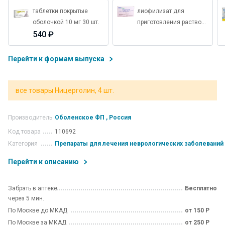
таблетки покрытые
лиофилизат для
оболочкой 10 мг 30 шт.
приготовления раствора
540 ₽
для инъекций 4 мг
ампулы 5 шт. Микроген
Перейти к формам выпуска
все товары Ницерголин, 4 шт.
Производитель
Оболенское ФП , Россия
Код товара
110692
Категория
Препараты для лечения неврологических заболеваний
Перейти к описанию
Забрать в аптеке
Бесплатно
через 5 мин.
По Москве до МКАД
от 150 Р
По Москве за МКАД
от 250 Р