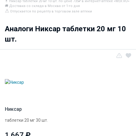
💊 Никсар таблетки 20 мг 10 шт. по цене 735₽ в интернет-аптеке «WER.RU»
🚚 Доставка со склада в Москва от 1-го дня
⚠
Отпускается по рецепту в торговом зале аптеки
Аналоги Никсар таблетки 20 мг 10
шт.
Никсар
таблетки 20 мг 30 шт.
1 667
₽