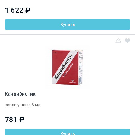
1 622
₽
Купить
Кандибиотик
капли ушные 5 мл
781
₽
Купить