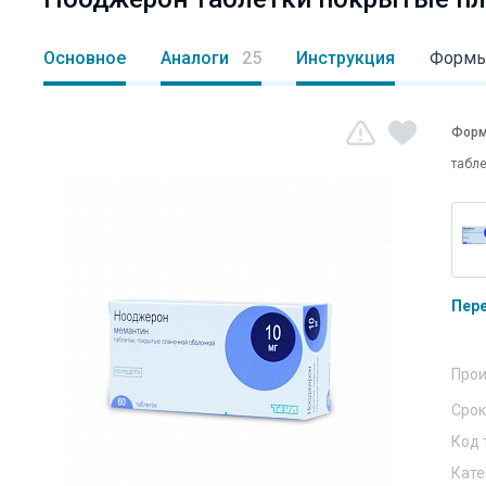
Основное
Аналоги
25
Инструкция
Формы
Форм
табле
Пер
Прои
Срок
Код 
Кате