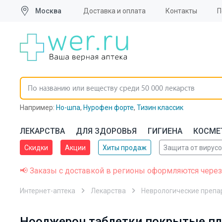
Москва
Доставка и оплата
Контакты
П
Например:
Но-шпа
,
Нурофен форте
,
Тизин классик
ЛЕКАРСТВА
ДЛЯ ЗДОРОВЬЯ
ГИГИЕНА
КОСМЕ
Скидки
Акции
Хиты продаж
Защита от вирус
📢 Заказы с доставкой в регионы оформляются через
Интернет-аптека
Лекарства
Неврологические препа
Нооджерон таблетки покрытые пле