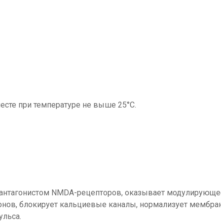
есте при температуре не выше 25°С.
 антагонистом NMDA-рецепторов, оказывает модулирующе
 ионов, блокирует кальциевые каналы, нормализует мембр
ульса.