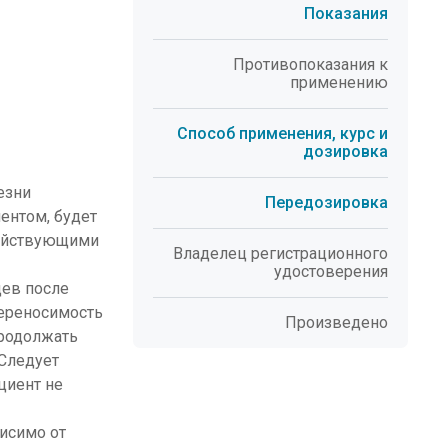
Показания
Противопоказания к
применению
Способ применения, курс и
дозировка
езни
Передозировка
ентом, будет
действующими
Владелец регистрационного
удостоверения
цев после
переносимость
Произведено
родолжать
 Следует
циент не
висимо от