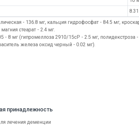
10 м
8.31
ическая - 136.8 мг, кальция гидрофосфат - 84.5 мг, кроск
магния стеарат - 2.4 мг.
 - 8 мг (гипромеллоза 2910/15сР - 2.5 мг, полидекстроза - 
раситель железа оксид черный - 0.02 мг).
вая принадлежность
для лечения деменции