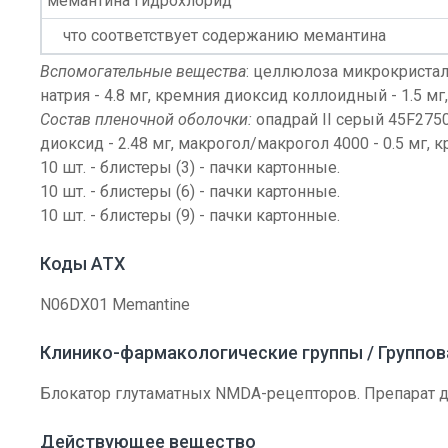
мемантина гидрохлорид
что соответствует содержанию мемантина
Вспомогательные вещества
: целлюлоза микрокристалл
натрия - 4.8 мг, кремния диоксид коллоидный - 1.5 мг, 
Состав пленочной оболочки:
опадрай II серый 45F27505
диоксид - 2.48 мг, макрогол/макрогол 4000 - 0.5 мг, к
10 шт. - блистеры (3) - пачки картонные.
10 шт. - блистеры (6) - пачки картонные.
10 шт. - блистеры (9) - пачки картонные.
Коды АТХ
N06DX01 Memantine
Клинико-фармакологические группы / Группо
Блокатор глутаматных NMDA-рецепторов. Препарат 
Действующее вещество