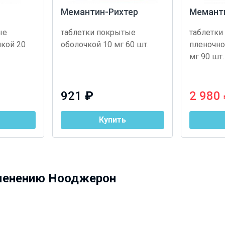
Мемантин-Рихтер
Мемант
ые
таблетки покрытые
таблетки
чкой 20
оболочкой 10 мг 60 шт.
пленочно
мг 90 шт.
921
₽
2 980
Купить
менению Нооджерон