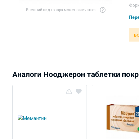
Форм
Внешний вид товара может отличаться
Пере
вс
Аналоги Нооджерон таблетки покр