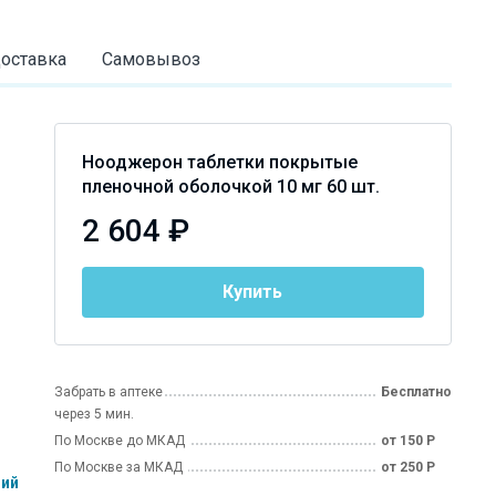
оставка
Самовывоз
Нооджерон таблетки покрытые
пленочной оболочкой 10 мг 60 шт.
2 604 ₽
Купить
Забрать в аптеке
Бесплатно
через 5 мин.
По Москве до МКАД
от 150 Р
По Москве за МКАД
от 250 Р
ний