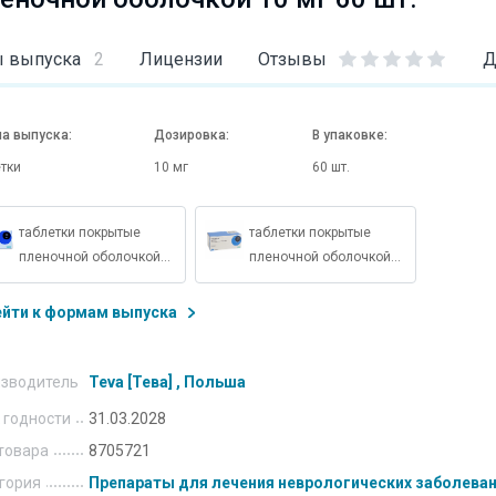
 выпуска
2
Лицензии
Отзывы
Д
а выпуска:
Дозировка:
В упаковке:
тки
10 мг
60 шт.
таблетки покрытые
таблетки покрытые
пленочной оболочкой
пленочной оболочкой
10 мг 30 шт.
10 мг 90 шт.
ейти к формам выпуска
зводитель
Teva [Тева] , Польша
 годности
31.03.2028
товара
8705721
гория
Препараты для лечения неврологических заболева