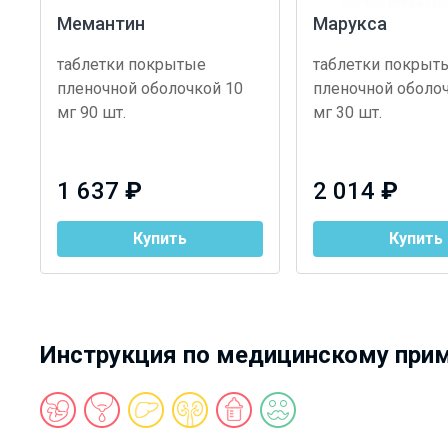
Мемантин
Марукса
таблетки покрытые
таблетки покрыт
пленочной оболочкой 10
пленочной оболо
мг 90 шт.
мг 30 шт.
1 637
₽
2 014
₽
Купить
Купить
Инструкция по медицинскому при