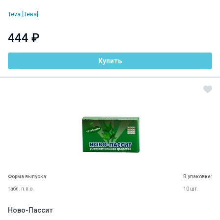
Teva [Тева]
444 ₽
Купить
Форма выпуска:
В упаковке:
табл. п.п.о.
10 шт.
Ново-Пассит