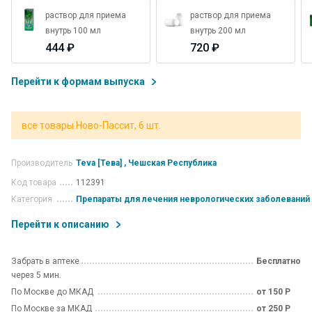
раствор для приема
раствор для приема
внутрь 100 мл
внутрь 200 мл
444 ₽
720 ₽
Перейти к формам выпуска
все товары Ново-Пассит, 6 шт.
Производитель
Teva [Тева] , Чешская Республика
Код товара
112391
Категория
Препараты для лечения неврологических заболеваний
Перейти к описанию
Забрать в аптеке
Бесплатно
через 5 мин.
По Москве до МКАД
от 150 Р
По Москве за МКАД
от 250 Р