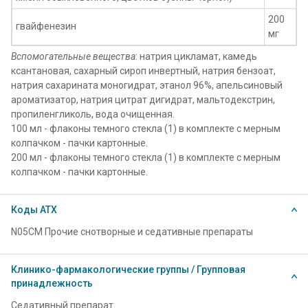
200
гвайфенезин
мг
Вспомогательные вещества
: натрия цикламат, камедь
ксантановая, сахарный сироп инвертный, натрия бензоат,
натрия сахарината моногидрат, этанол 96%, апельсиновый
ароматизатор, натрия цитрат дигидрат, мальтодекстрин,
пропиленгликоль, вода очищенная.
100 мл - флаконы темного стекла (1) в комплекте с мерным
колпачком - пачки картонные.
200 мл - флаконы темного стекла (1) в комплекте с мерным
колпачком - пачки картонные.
Коды АТХ
N05CM Прочие снотворные и седативные препараты
Клинико-фармакологические группы / Групповая
принадлежность
Седативный препарат