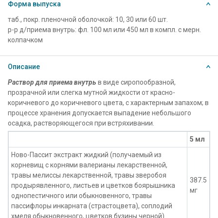
Форма выпуска
таб., покр. пленочной оболочкой: 10, 30 или 60 шт.
р-р д/приема внутрь: фл. 100 мл или 450 мл в компл. с мерн.
колпачком
Описание
Раствор для приема внутрь
в виде сиропообразной,
прозрачной или слегка мутной жидкости от красно-
коричневого до коричневого цвета, с характерным запахом; в
процессе хранения допускается выпадение небольшого
осадка, растворяющегося при встряхивании.
5 мл
Ново-Пассит экстракт жидкий (получаемый из
корневищ с корнями валерианы лекарственной,
травы мелиссы лекарственной, травы зверобоя
387.5
продырявленного, листьев и цветков боярышника
мг
однопестичного или обыкновенного, травы
пассифлоры инкарната (страстоцвета), соплодий
хмеля обыкновенного, цветков бузины черной)