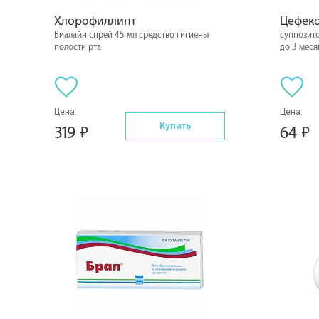
Хлорофиллипт
Цефек
Виалайн спрей 45 мл средство гигиены
суппозито
полости рта
до 3 меся
Цена:
Цена:
Купить
319
64