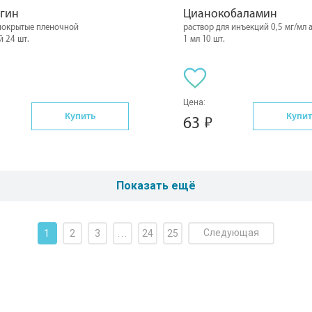
гин
Цианокобаламин
 покрытые пленочной
раствор для инъекций 0,5 мг/мл 
 24 шт.
1 мл 10 шт.
Цена:
Купить
Купит
63
Показать ещё
Следующая
1
2
3
...
24
25