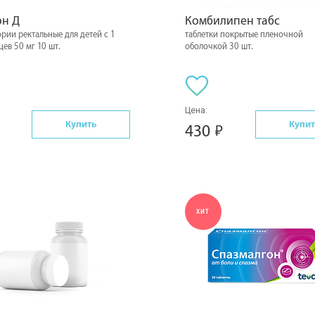
он Д
Комбилипен табс
рии ректальные для детей с 1
таблетки покрытые пленочной
цев 50 мг 10 шт.
оболочкой 30 шт.
Цена:
Купить
Купит
430
ХИТ