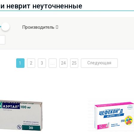
 и неврит неуточненные
Производитель
Следующая
1
2
3
...
24
25