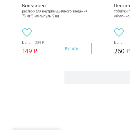
Вольтарен
Пентал
раствор для внутримышечного введения
таблетки
75 мг/3 мл ампулы 5 шт.
оболочкой
Цена:
289 Р
Цена:
Купить
149
260