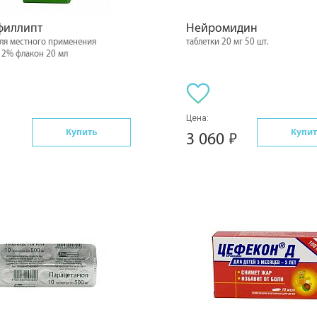
филлипт
Нейромидин
для местного применения
таблетки 20 мг 50 шт.
 2% флакон 20 мл
Цена:
Купить
Купит
3 060