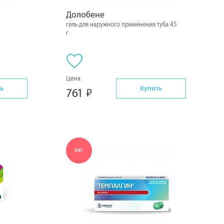
Долобене
гель для наружного применения туба 45
г
Цена:
ь
Купить
761
ХИТ