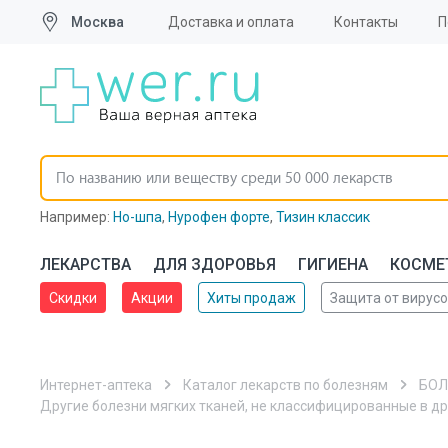
Москва
Доставка и оплата
Контакты
П
Например:
Но-шпа
,
Нурофен форте
,
Тизин классик
ЛЕКАРСТВА
ДЛЯ ЗДОРОВЬЯ
ГИГИЕНА
КОСМЕ
Скидки
Акции
Хиты продаж
Защита от вирус
📢 Заказы с доставкой в регионы оформляются через
Интернет-аптека
Каталог лекарств по болезням
БОЛ
Другие болезни мягких тканей, не классифицированные в др