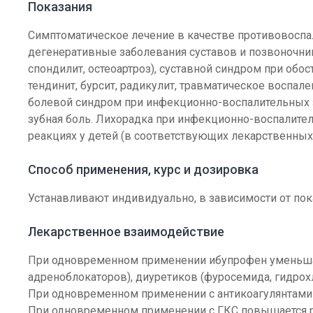
Показания
Симптоматическое лечение в качестве противовоспа
дегенеративные заболевания суставов и позвоночник
спондилит, остеоартроз), суставной синдром при обо
тендинит, бурсит, радикулит, травматическое воспале
болевой синдром при инфекционно-воспалительных з
зубная боль. Лихорадка при инфекционно-воспалител
реакциях у детей (в соответствующих лекарственных
Способ применения, курс и дозировка
Устанавливают индивидуально, в зависимости от пок
Лекарственное взаимодействие
При одновременном применении ибупрофен уменьшае
адреноблокаторов), диуретиков (фуросемида, гидрох
При одновременном применении с антикоагулянтами 
При одновременном применении с ГКС повышается ри