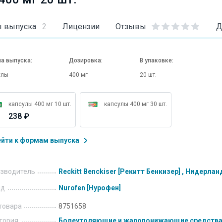
 выпуска
2
Лицензии
Отзывы
Д
а выпуска:
Дозировка:
В упаковке:
улы
400 мг
20 шт.
капсулы 400 мг 10 шт.
капсулы 400 мг 30 шт.
238 ₽
ейти к формам выпуска
зводитель
Reckitt Benckiser [Рекитт Бенкизер] , Нидерла
нд
Nurofen [Нурофен]
товара
8751658
гория
Болеутоляющие и жаропонижающие средств