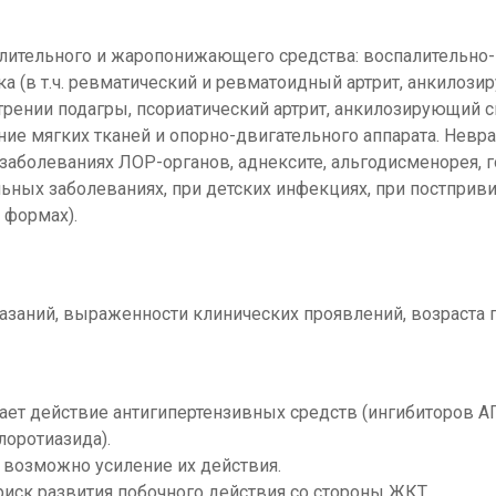
лительного и жаропонижающего средства: воспалительно-
а (в т.ч. ревматический и ревматоидный артрит, анкилоз
стрении подагры, псориатический артрит, анкилозирующий с
ние мягких тканей и опорно-двигательного аппарата. Невра
аболеваниях ЛОР-органов, аднексите, альгодисменорея, г
ьных заболеваниях, при детских инфекциях, при постприв
 формах).
азаний, выраженности клинических проявлений, возраста 
т действие антигипертензивных средств (ингибиторов АП
лоротиазида).
возможно усиление их действия.
ск развития побочного действия со стороны ЖКТ.