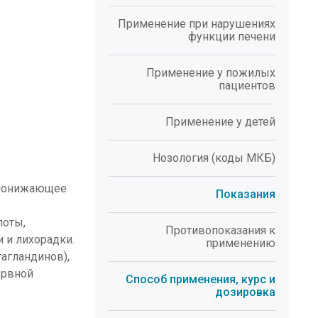
Применение при нарушениях
функции печени
Применение у пожилых
пациентов
Применение у детей
Нозология (коды МКБ)
опонижающее
Показания
лоты,
Противопоказания к
 и лихорадки.
применению
агландинов),
ервной
Способ применения, курс и
дозировка