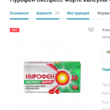
Основное
Аналоги
28
Инструкция
Формы
Форм
ХИТ
капс
Пер
Прои
Бре
Код 
Кате