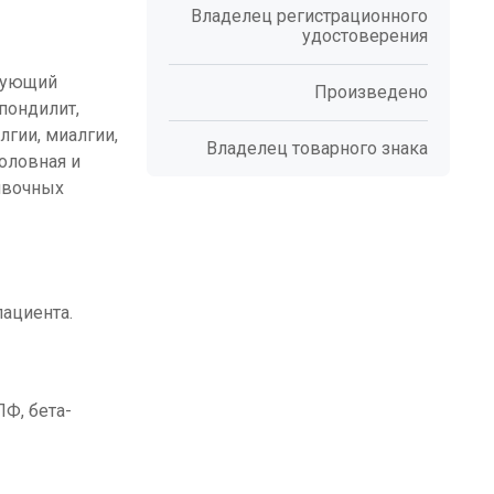
Владелец регистрационного
удостоверения
ирующий
Произведено
пондилит,
лгии, миалгии,
Владелец товарного знака
оловная и
ивочных
пациента.
Ф, бета-