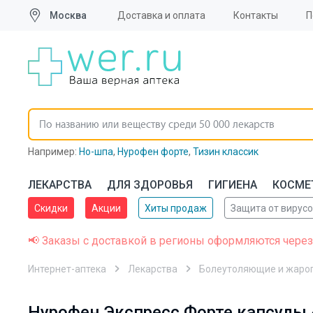
Москва
Доставка и оплата
Контакты
П
Например:
Но-шпа
,
Нурофен форте
,
Тизин классик
ЛЕКАРСТВА
ДЛЯ ЗДОРОВЬЯ
ГИГИЕНА
КОСМЕ
Скидки
Акции
Хиты продаж
Защита от вирус
📢 Заказы с доставкой в регионы оформляются через
Интернет-аптека
Лекарства
Болеутоляющие и жаро
Нурофен Экспресс Форте капсулы 