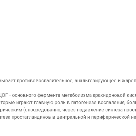
азывает противовоспалительное, анальгезирующее и жар
 ЦОГ - основного фермента метаболизма арахидоновой кис
орые играют главную роль в патогенезе воспаления, боли
ическим (опосредованно, через подавление синтеза прост
теза простагландинов в центральной и периферической н