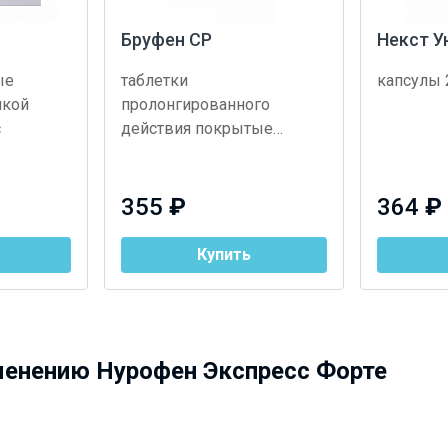
Бруфен СР
Некст У
ые
таблетки
капсулы 
чкой
пролонгированного
с
действия покрытые
оболочкой 800 мг 14 шт.
355
₽
364
₽
Купить
менению Нурофен Экспресс Форте