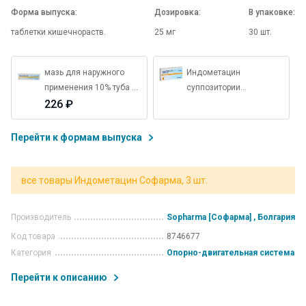
Форма выпуска:
Дозировка:
В упаковке:
таблетки кишечнораств.
25 мг
30 шт.
мазь для наружного
Индометацин
применения 10% туба 40
суппозитории
г
226 ₽
ректальные 50 мг 6 шт.
Перейти к формам выпуска
все товары Индометацин Софарма, 3 шт.
Производитель
Sopharma [Софарма] , Болгария
Код товара
8746677
Категория
Опорно-двигательная система
Перейти к описанию