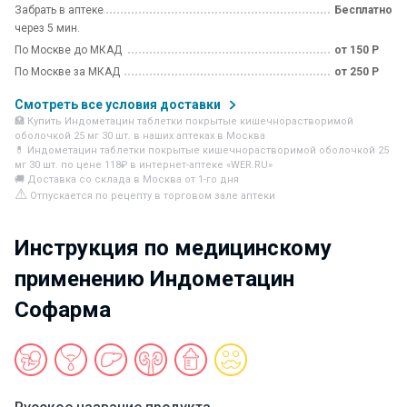
Забрать в аптеке
Бесплатно
через 5 мин.
По Москве до МКАД
от 150 Р
По Москве за МКАД
от 250 Р
Смотреть все условия доставки
🏥 Купить Индометацин таблетки покрытые кишечнорастворимой
оболочкой 25 мг 30 шт. в наших аптеках в Москва
💊 Индометацин таблетки покрытые кишечнорастворимой оболочкой 25
мг 30 шт. по цене 118₽ в интернет-аптеке «WER.RU»
🚚 Доставка со склада в Москва от 1-го дня
⚠
Отпускается по рецепту в торговом зале аптеки
Инструкция по медицинскому
применению Индометацин
Софарма