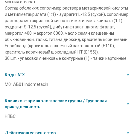
магния стеарат.
Состав оболочки:
сополимер раствора метакриловой кислоты
и метилметакрилата (1:1) - эудрагит L-12.5 (сухой), сополимер
раствора метакриловой кислоты и метилметакрилата (1:1) -
эудрагит S-12.5 (сухой), дибутилфталат, диэтилфталат,
макрогол 400, макрогол 6000, масло семян клещевины
обыкновенной, тальк, титана диоксид, краситель коричневый
Евроблэнд (краситель солнечный закат желтый (E110),
краситель коричневый шоколадный HT (E155)).
30 шт. - упаковки ячейковые контурные (1) - пачки картонные.
Коды АТХ
M01AB01 Indometacin
Клинико-фармакологические группы / Групповая
принадлежность
НПВС
Действующее вещество